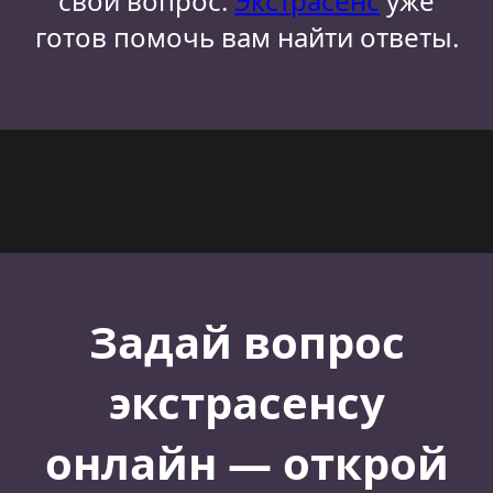
свой вопрос.
Экстрасенс
уже
готов помочь вам найти ответы.
Задай вопрос
экстрасенсу
онлайн — открой