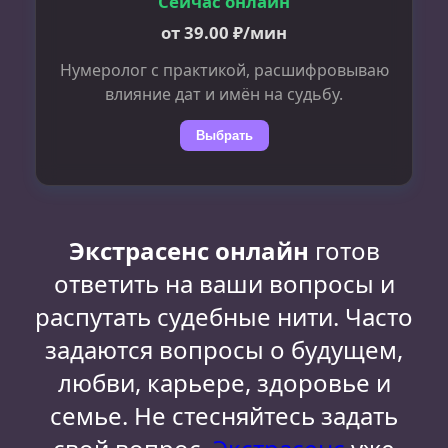
Сейчас онлайн
от 39.00 ₽/мин
Нумеролог с практикой, расшифровываю
влияние дат и имён на судьбу.
Выбрать
Экстрасенс онлайн
готов
ответить на ваши вопросы и
распутать судебные нити. Часто
задаются вопросы о будущем,
любви, карьере, здоровье и
семье. Не стесняйтесь задать