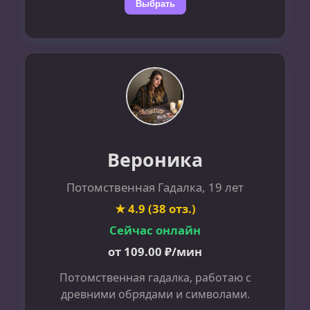
Выбрать
Вероника
Потомственная Гадалка, 19 лет
★ 4.9 (38 отз.)
Сейчас онлайн
от 109.00 ₽/мин
Потомственная гадалка, работаю с
древними обрядами и символами.