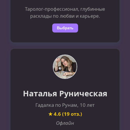
Таролог-профессионал, глубинные
расклады по любви и карьере.
Выбрать
Наталья Руническая
Гадалка по Рунам, 10 лет
★ 4.6 (19 отз.)
Офлайн