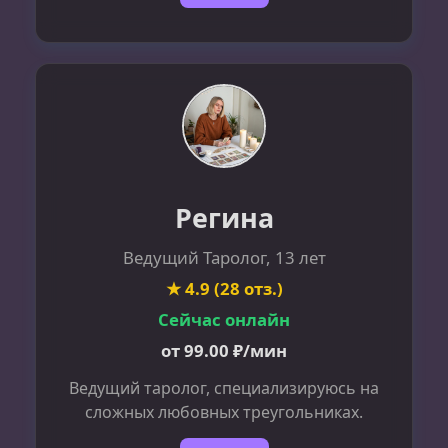
Регина
Ведущий Таролог, 13 лет
★ 4.9 (28 отз.)
Сейчас онлайн
от 99.00 ₽/мин
Ведущий таролог, специализируюсь на
сложных любовных треугольниках.