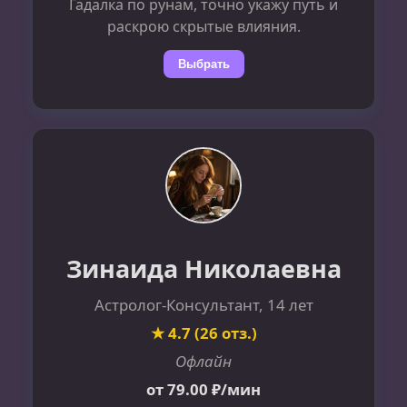
Гадалка по рунам, точно укажу путь и
раскрою скрытые влияния.
Выбрать
Зинаида Николаевна
Астролог-Консультант, 14 лет
★ 4.7 (26 отз.)
Офлайн
от 79.00 ₽/мин