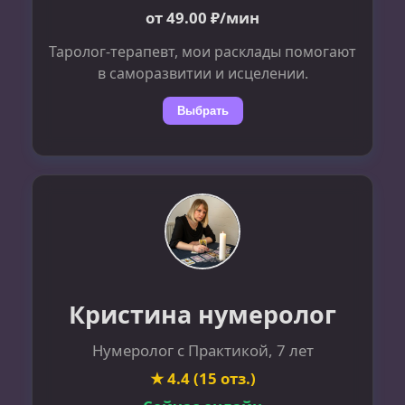
от 49.00 ₽/мин
Таролог-терапевт, мои расклады помогают
в саморазвитии и исцелении.
Выбрать
Кристина нумеролог
Нумеролог с Практикой, 7 лет
★ 4.4 (15 отз.)