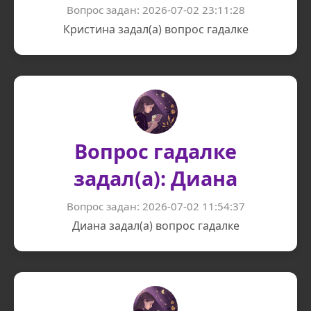
Вопрос задан: 2026-07-02 23:11:28
Кристина задал(а) вопрос гадалке
Вопрос гадалке
задал(а): Диана
Вопрос задан: 2026-07-02 11:54:37
Диана задал(а) вопрос гадалке