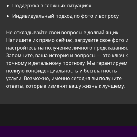
Поддержка в сложных ситуациях
Индивидуальный подход по фото и вопросу
Не откладывайте свои вопросы в долгий ящик.
Напишите их прямо сейчас, загрузите свое фото и
настройтесь на получение личного предсказания.
Запомните, ваша история и вопросы — это ключ к
точному и детальному прогнозу. Мы гарантируем
полную конфиденциальность и бесплатность
услуги. Возможно, именно сегодня вы получите
ответы, которые изменят вашу жизнь к лучшему.