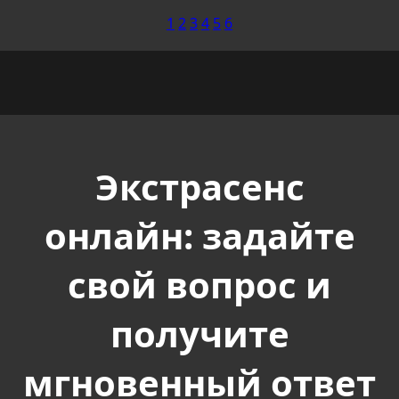
1
2
3
4
5
6
Экстрасенс
онлайн: задайте
свой вопрос и
получите
мгновенный ответ